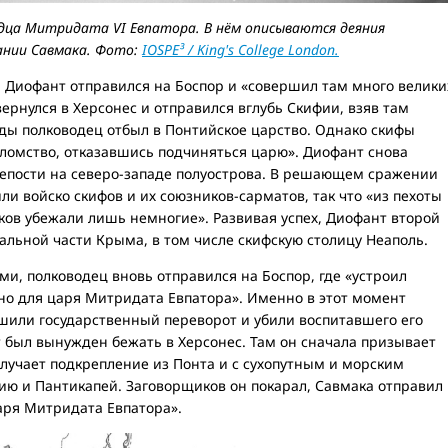
дца Митридата VI Евпатора. В нём описываются деяния
тании Савмака. Фото:
IOSPE³ / King's College London.
, Диофант отправился на Боспор и «совершил там много велики
вернулся в Херсонес и отправился вглубь Скифии, взяв там
еды полководец отбыл в Понтийское царство. Однако скифы
омство, отказавшись подчиняться царю». Диофант снова
репости на северо-западе полуострова. В решающем сражении
и войско скифов и их союзников-сарматов, так что «из пехоты
ников убежали лишь немногие». Развивая успех, Диофант второй
ральной части Крыма, в том числе скифскую столицу Неаполь.
и, полководец вновь отправился на Боспор, где «устроил
но для царя Митридата Евпатора». Именно в этот момент
ршили государственный переворот и убили воспитавшего его
 был вынужден бежать в Херсонес. Там он сначала призывает
лучает подкрепление из Понта и с сухопутным и морским
ию и Пантикапей. Заговорщиков он покарал, Савмака отправил
аря Митридата Евпатора».