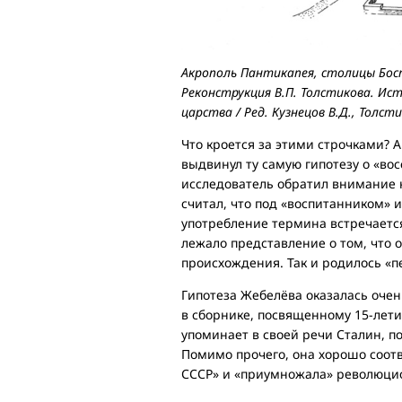
Акрополь Пантикапея, столицы Босп
Реконструкция В.П. Толстикова. Ис
царства / Ред. Кузнецов В.Д., Толсти
Что кроется за этими строчками? 
выдвинул ту самую гипотезу о «вос
исследователь обратил внимание н
считал, что под «воспитанником»
употребление термина встречается
лежало представление о том, что 
происхождения. Так и родилось «
Гипотеза Жебелёва оказалась оче
в сборнике, посвященному 15-лети
упоминает в своей речи Сталин, по
Помимо прочего, она хорошо соот
СССР» и «приумножала» революци