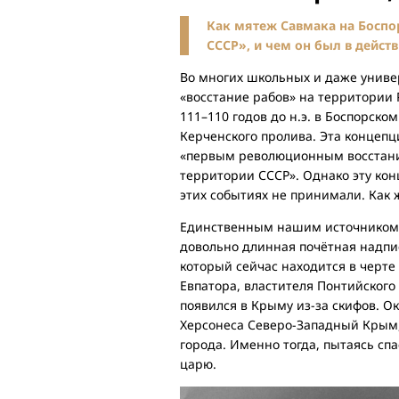
Как мятеж Савмака на Боспо
СССР», и чем он был в дейст
Во многих школьных и даже униве
«восстание рабов» на территории 
111–110 годов до н.э. в Боспорско
Керченского пролива. Эта концепц
«первым революционным восстание
территории СССР». Однако эту кон
этих событиях не принимали. Как 
Единственным нашим источником о
довольно длинная почётная надпис
который сейчас находится в черте
Евпатора, властителя Понтийского
появился в Крыму из-за скифов. Ок
Херсонеса Северо-Западный Крым, а
города. Именно тогда, пытаясь сп
царю.