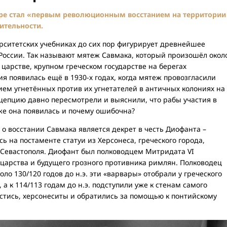
ре стал «первым революционным восстанием на территории
вительности.
рситетских учебниках до сих пор фигурирует древнейшее
России. Так называют мятеж Савмака, который произошёл окол
м царстве, крупном греческом государстве на берегах
ия появилась ещё в 1930-х годах, когда мятеж провозгласили
м угнетённых против их угнетателей в античных колониях на
цепцию давно пересмотрели и выяснили, что рабы участия в
же она появилась и почему ошибочна?
 восстании Савмака является декрет в честь Диофанта –
ь на постаменте статуи из Херсонеса, греческого города,
 Севастополя. Диофант был полководцем Митридата VI
 царства и будущего грозного противника римлян. Полководец
оло 130/120 годов до н.э. эти «варвары» отобрали у греческого
 к 114/113 годам до н.э. подступили уже к стенам самого
астись, херсонеситы и обратились за помощью к понтийскому