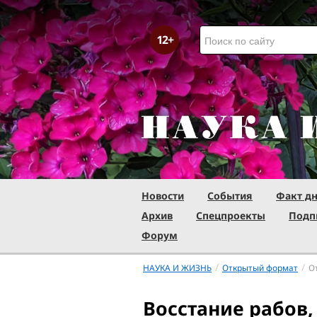
Новости
События
Факт д
Архив
Спецпроекты
Подп
Форум
/
/
НАУКА И ЖИЗНЬ
Открытый формат
О
Восстание рабов,