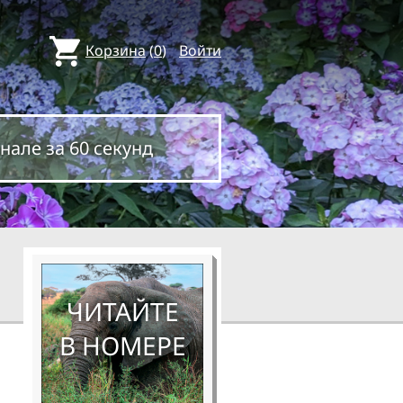
Корзина
(
0
)
Войти
нале за 60 секунд
ЧИТАЙТЕ
В НОМЕРЕ