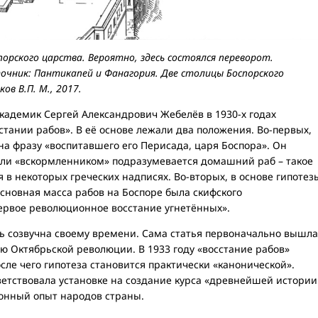
орского царства. Вероятно, здесь состоялся переворот.
точник: Пантикапей и Фанагория. Две столицы Боспорского
ков В.П. М., 2017.
Академик Сергей Александрович Жебелёв в 1930-х годах
стании рабов». В её основе лежали два положения. Во-первых,
а фразу «воспитавшего его Перисада, царя Боспора». Он
 или «вскормленником» подразумевается домашний раб – такое
 в некоторых греческих надписях. Во-вторых, в основе гипотез
основная масса рабов на Боспоре была скифского
первое революционное восстание угнетённых».
нь созвучна своему времени. Сама статья первоначально вышла
ю Октябрьской революции. В 1933 году «восстание рабов»
сле чего гипотеза становится практически «канонической».
ветствовала установке на создание курса «древнейшей истории
онный опыт народов страны.