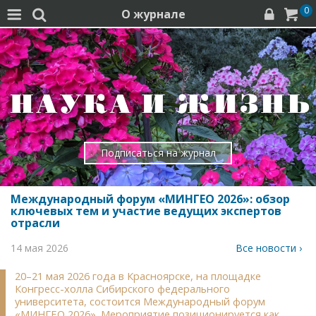
0
О журнале




Подписаться на журнал
Международный форум «МИНГЕО 2026»: обзор
ключевых тем и участие ведущих экспертов
отрасли
14 мая 2026
Все новости ›
20–21 мая 2026 года в Красноярске, на площадке
Конгресс-холла Сибирского федерального
университета, состоится Международный форум
«МИНГЕО 2026». Мероприятие позиционируется как