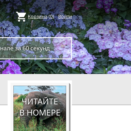
Корзина
(
0
)
Войти
нале за 60 секунд
ЧИТАЙТЕ
В НОМЕРЕ