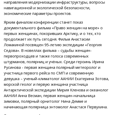
направления модернизации инфраструктуры, вопросы
навигационной и экологической безопасности,
экономические параметры проектов.
Ярким финалом конференции станет показ
документального фильма «Право женщин на море» о
первых женщинах, покоривших Арктику, и о тех, кто
продолжает их путь сегодня. Фильм Анастасии
Ломакиной посвящен 95-летию экспедиции «Георгия
Седова». В новеллах фильма – судьбы женщин-
первопроходцев и также голоса современных
штурманов, полярниц и учёных. Среди героинь Ирина
Русинова - первая женщина полярный метеоролог и
участница первого рейса по СМП и современную
девушка – ученый-климатолог ААНИИ Екатерина Зотова,
морской геолог и первую женщина участница
Антарктической экспедиции Мирия Кленова и океанолог
ААНИИ Анна Весман, первая женщин-начальница
зимовки, полярный орнитолог Нина Демме и
начинающая полярница энтомолог Анастася Первухина.