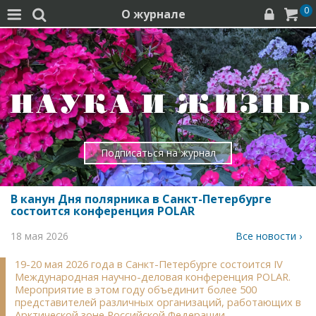
0
О журнале




Подписаться на журнал
В канун Дня полярника в Санкт-Петербурге
состоится конференция POLAR
18 мая 2026
Все новости ›
19-20 мая 2026 года в Санкт-Петербурге состоится IV
Международная научно-деловая конференция POLAR.
Мероприятие в этом году объединит более 500
представителей различных организаций, работающих в
Арктической зоне Российской Федерации.