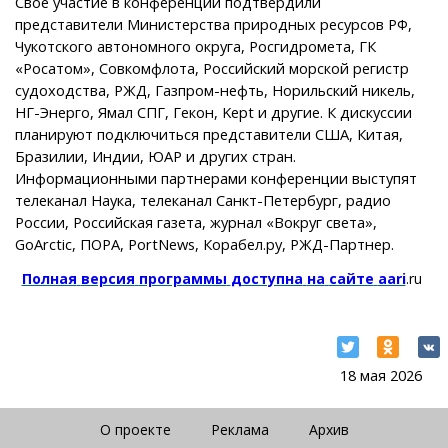
Свое участие в конференции подтвердили
представители Министерства природных ресурсов РФ,
Чукотского автономного округа, Росгидромета, ГК
«Росатом», Совкомфлота, Российский морской регистр
судоходства, РЖД, Газпром-нефть, Норильский никель,
НГ-Энерго, Ямал СПГ, Гекон, Kept и другие. К дискуссии
планируют подключиться представители США, Китая,
Бразилии, Индии, ЮАР и других стран.
Информационными партнерами конференции выступят
телеканал Наука, телеканал Санкт-Петербург, радио
России, Российская газета, журнал «Вокруг света»,
GoArctic, ПОРА, PortNews, Корабел.ру, РЖД-Партнер.
Полная
версия
программы
доступна
на
сайте
aari
.
ru
18 мая 2026
О проекте
Реклама
Архив