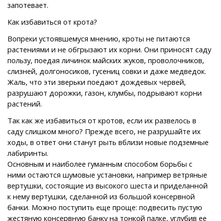
запотевает.
Как избавиться от крота?
Вопреки устоявшемуся мнению, кроты не питаются
растениями и не обгрызают их корни. Они приносят саду
пользу, поедая личинок майских жуков, проволочников,
слизней, долгоносиков, гусениц совки и даже медведок.
Жаль, что эти зверьки поедают дождевых червей,
разрушают дорожки, газон, клумбы, подрывают корни
растений.
Так как же избавиться от кротов, если их развелось в
саду слишком много? Прежде всего, не разрушайте их
ходы, в ответ они станут рыть вблизи новые подземные
лабиринты.
Основным и наиболее гуманным способом борьбы с
ними остаются шумовые установки, например ветряные
вертушки, состоящие из высокого шеста и приделанной
к нему вертушки, сделанной из большой консервной
банки. Можно поступить еще проще: подвесить пустую
жестяную консервную банку на тонкой палке, углубив ее