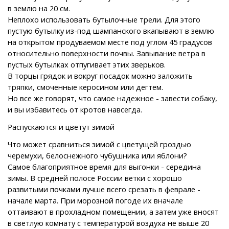
в землю на 20 см.
Неплохо использовать бутылочные трели. Для этого
пустую бутылку из-под шампанского вкапывают в землю
на открытом продуваемом месте под углом 45 градусов
относительно поверхности почвы. Завывание ветра в
пустых бутылках отпугивает этих зверьков.
В торцы грядок и вокруг посадок можно заложить
тряпки, смоченные керосином или дегтем.
Но все же говорят, что самое надежное - завести собаку,
и вы избавитесь от кротов навсегда.
Распускаются и цветут зимой
Что может сравниться зимой с цветущей гроздью
черемухи, белоснежного чубушника или яблони?
Самое благоприятное время для выгонки - середина
зимы. В средней полосе России ветки с хорошо
развитыми почками лучше всего срезать в феврале -
начале марта. При морозной погоде их вначале
оттаивают в прохладном помещении, а затем уже вносят
в светлую комнату с температурой воздуха не выше 20