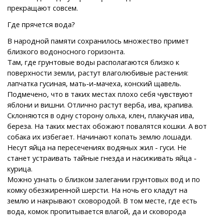
прекращают совсем.
Где прячется вода?
В народной памяти сохранилось множество примет
близкого водоносного горизонта.
Там, где грунтовые воды располагаются близко к
поверхности земли, растут влаголюбивые растения:
лапчатка гусиная, мать-и-мачеха, конский щавель.
Подмечено, что в таких местах плохо себя чувствуют
яблони и вишни. Отлично растут верба, ива, крапива.
Склоняются в одну сторону ольха, клен, плакучая ива,
береза. На таких местах обожают повалятся кошки. А вот
собака их избегает. Начинают копать землю лошади.
Несут яйца на пересечениях водяных жил - гуси. Не
станет устраивать тайные гнезда и насиживать яйца -
курица.
Можно узнать о близком залегании грунтовых вод и по
комку обезжиренной шерсти. На ночь его кладут на
землю и накрывают сковородой. В том месте, где есть
вода, комок пропитывается влагой, да и сковорода