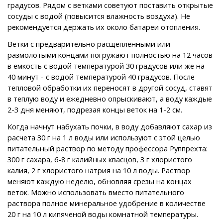
градусов. Рядом с ветками советуют поставить открытые
сосуды с водой (повысится влажность воздуха). Не
рекомендуется держать их около батареи отопления.
Ветки с предварительно расщепленными или
размолотыми концами погружают полностью на 12 часов
в емкость с водой температурой 30 градусов или же на
40 минут - с водой температурой 40 градусов. После
тепловой обработки их переносят в другой сосуд, ставят
в теплую воду и ежедневно опрыскивают, а воду каждые
2-3 дня меняют, подрезая концы веток на 1-2 см.
Когда начнут набухать почки, в воду добавляют сахар из
расчета 30 г на 1 л воды или используют с этой целью
питательный раствор по методу профессора Руппрехта:
300 г сахара, 6-8 г калийных квасцов, 3 г хлористого
калия, 2 г хлористого натрия на 10 л воды. Раствор
меняют каждую неделю, обновляя срезы на концах
веток. Можно использовать вместо питательного
раствора полное минеральное удобрение в количестве
20 г на 10 л кипяченой воды комнатной температуры.