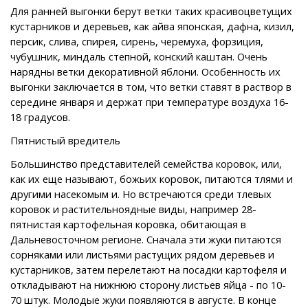
Для ранней выгонки берут ветки таких красивоцветущих
кустарников и деревьев, как айва японская, дафна, кизил,
персик, слива, спирея, сирень, черемуха, форзиция,
чубушник, миндаль степной, конский каштан. Очень
нарядны ветки декоративной яблони. Особенность их
выгонки заключается в том, что ветки ставят в раствор в
середине января и держат при температуре воздуха 16-
18 градусов.
Пятнистый вредитель
Большинство представителей семейства коровок, или,
как их еще называют, божьих коровок, питаются тлями и
другими насекомым и. Но встречаются среди тлевых
коровок и растительноядные виды, например 28-
пятнистая картофельная коровка, обитающая в
Дальневосточном регионе. Сначала эти жуки питаются
сорняками или листьями растущих рядом деревьев и
кустарников, затем перелетают на посадки картофеля и
откладывают на нижнюю сторону листьев яйца - по 10-
70 штук. Молодые жуки появляются в августе. В конце