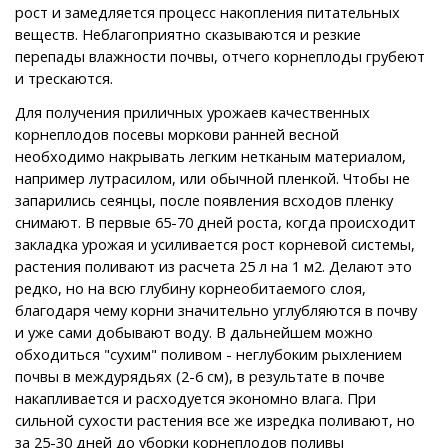
рост и замедляется процесс накопления питательных
веществ. Неблагоприятно сказываются и резкие
перепады влажности почвы, отчего корнеплоды грубеют
и трескаются.
Для получения приличных урожаев качественных
корнеплодов посевы моркови ранней весной
необходимо накрывать легким нетканым материалом,
например лутрасилом, или обычной пленкой. Чтобы не
запарились сеянцы, после появления всходов пленку
снимают. В первые 65-70 дней роста, когда происходит
закладка урожая и усиливается рост корневой системы,
растения поливают из расчета 25 л на 1 м2. Делают это
редко, но на всю глубину корнеобитаемого слоя,
благодаря чему корни значительно углубляются в почву
и уже сами добывают воду. В дальнейшем можно
обходиться "сухим" поливом - неглубоким рыхлением
почвы в междурядьях (2-6 см), в результате в почве
накапливается и расходуется экономно влага. При
сильной сухости растения все же изредка поливают, но
за 25-30 дней до уборки корнеплодов поливы