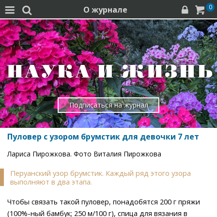
0
О журнале




Подписаться на журнал
Пуловер с узором брумстик для девочки 7 лет
Лариса Пирожкова. Фото Виталия Пирожкова
Перуанский узор брумстик. Каждый ряд этого узора
выполняют в два этапа.
Чтобы связать такой пуловер, понадобятся 200 г пряжи
(100%-ный бамбук; 250 м/100 г), спица для вязания в