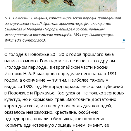
Н. С. Самокиш. Скакунья, кобыла киргизской породы, приведённая
из киргизских степей. Цветная хромолитография из издания
Симонова и Мердера «Породы лошадей со специальным
исследованием российских лошадей». 1894 год. Иллюстрация:
Wikimedia Commons/PD.
О голоде в Поволжье 20—30-х годов прошлого века
написано много. Гораздо меньше известно о другом
«голодном периоде» в европейской части России.
Историк Н. А. Егиазарова определяет его начало 1891
годом, а окончание — 1911-м. Наиболее тяжёлым
выдался 1898 год. Недород поразил несколько губерний
в Поволжье и Прикамье. Коснулся он не только зерновых
культур, но и кормовых трав. Заготовить достаточно
корма для скота, и в первую очередь для лошадей,
оказалось невозможно. Крестьяне, особенно
однодворцы, попали в безвыходное положение.
Кормить единственную лошадь нечем, значит, её