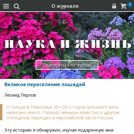
0
О журнале




Подписаться на журнал
Великое переселение лошадей
Леонид Перлов
О голоде в Поволжье 20—30-х годов прошлого века
написано много. Гораздо меньше известно о другом
«голодном периоде» в европейской части России.
Эту историю я обнаружил, изучая подаренную мне