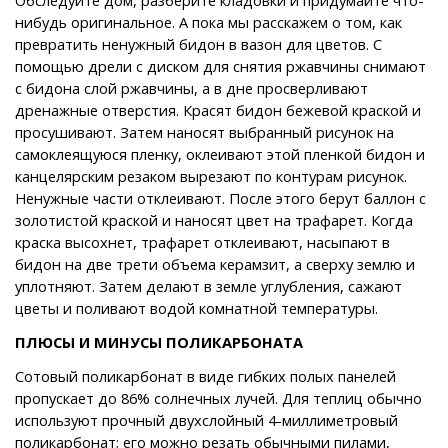
нибудь оригинальное. А пока мы расскажем о том, как
превратить ненужный бидон в вазон для цветов. С
помощью дрели с диском для снятия ржавчины снимают
с бидона слой ржавчины, а в дне просверливают
дренажные отверстия. Красят бидон бежевой краской и
просушивают. Затем наносят выбранный рисунок на
самоклеящуюся пленку, оклеивают этой пленкой бидон и
канцелярским резаком вырезают по контурам рисунок.
Ненужные части отклеивают. После этого берут баллон с
золотистой краской и наносят цвет на трафарет. Когда
краска высохнет, трафарет отклеивают, насыпают в
бидон на две трети объема керамзит, а сверху землю и
уплотняют. Затем делают в земле углубления, сажают
цветы и поливают водой комнатной температуры.
ПЛЮСЫ И МИНУСЫ ПОЛИКАРБОНАТА
Сотовый поликарбонат в виде гибких полых панелей
пропускает до 86% солнечных лучей. Для теплиц обычно
используют прочный двухслойный 4-миллиметровый
поликарбонат; его можно резать обычными пилами,