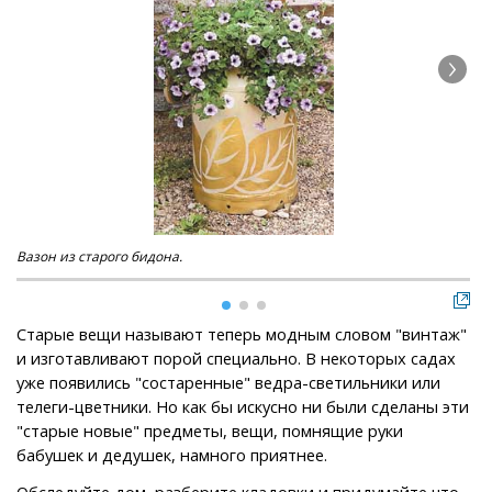
Вазон из старого бидона.
Кап
Старые вещи называют теперь модным словом "винтаж"
и изготавливают порой специально. В некоторых садах
уже появились "состаренные" ведра-светильники или
телеги-цветники. Но как бы искусно ни были сделаны эти
"старые новые" предметы, вещи, помнящие руки
бабушек и дедушек, намного приятнее.
Обследуйте дом, разберите кладовки и придумайте что-