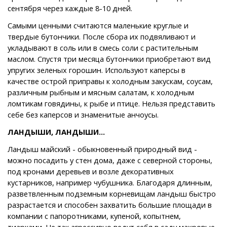
сентября через каждые 8-10 дней.
Самыми ценными считаются маленькие круглые и
твердые бутончики. После сбора их подвяливают и
укладывают в соль или в смесь соли с растительным
маслом. Спустя три месяца бутончики приобретают вид
упругих зеленых горошин. Используют каперсы в
качестве острой приправы к холодным закускам, соусам,
различным рыбным и мясным салатам, к холодным
ломтикам говядины, к рыбе и птице. Нельзя представить
себе без каперсов и знаменитые анчоусы.
ЛАНДЫШИ, ЛАНДЫШИ…
Ландыш майский - обыкновенный природный вид -
можно посадить у стен дома, даже с северной стороны,
под кронами деревьев и возле декоративных
кустарников, например чубушника. Благодаря длинным,
разветвленным подземным корневищам ландыш быстро
разрастается и способен захватить большие площади в
компании с папоротниками, купеной, копытнем,
тиарками. Не так агрессивно ведут себя в саду махровые