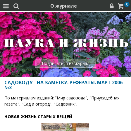
0
О журнале




Подписаться на журнал
САДОВОДУ - НА ЗАМЕТКУ. РЕФЕРАТЫ. МАРТ 2006
№3
По материалам изданий: "Мир садовода", "Приусадебная
газета", "Сад и огород", "Садовник".
НОВАЯ ЖИЗНЬ СТАРЫХ ВЕЩЕЙ