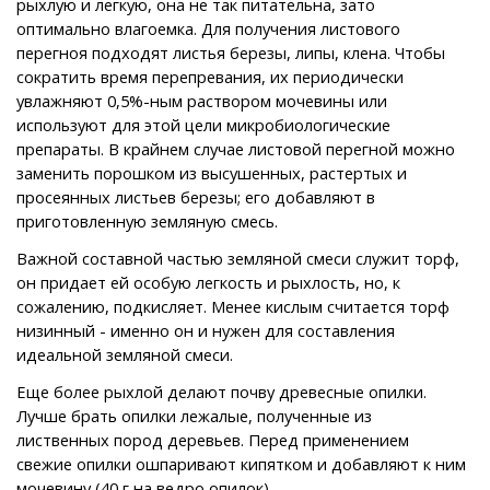
рыхлую и легкую, она не так питательна, зато
оптимально влагоемка. Для получения листового
перегноя подходят листья березы, липы, клена. Чтобы
сократить время перепревания, их периодически
увлажняют 0,5%-ным раствором мочевины или
используют для этой цели микробиологические
препараты. В крайнем случае листовой перегной можно
заменить порошком из высушенных, растертых и
просеянных листьев березы; его добавляют в
приготовленную земляную смесь.
Важной составной частью земляной смеси служит торф,
он придает ей особую легкость и рыхлость, но, к
сожалению, подкисляет. Менее кислым считается торф
низинный - именно он и нужен для составления
идеальной земляной смеси.
Еще более рыхлой делают почву древесные опилки.
Лучше брать опилки лежалые, полученные из
лиственных пород деревьев. Перед применением
свежие опилки ошпаривают кипятком и добавляют к ним
мочевину (40 г на ведро опилок).