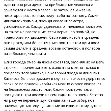
одинаково реагируют на приближение человека и
срываются с места в галоп. Но затем, отбежав на
некоторое расстояние, ведут себя по-разному. Самки
двигались прямо и, пройдя около километра,
успокаивались. Самцы удалялись от человека примерно
на такое же расстояние, если мерить по прямой, но
траектория их движения была извилистой: в среднем
они проходили более 1600 метров. На этом пути лоси-
самцы делали в среднем восемь остановок, в полтора
раза больше, чем самки.
Близ города Умео на лосей охотятся, загоняя их на цепь
стрелков, причем загонять животных можно только в
пределах того участка, на который продана лицензия.
Казалось бы, лось должен в случае опасности удирать со
всех ног по прямой, чтобы как можно скорее оказаться
на безопасном расстоянии. Самки примерно так и
поступают. Три лосихи из семнадцати во время бегства
ни разу не перевели дух. Самцы же чаще избирают
наихудшую тактику - движение по извилистому пути со
множеством остановок.