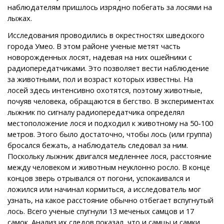
наблюдателям пришлось изрядно побегать за лосями на
лыжах.
Исследования проводились в окрестностях шведского
города Умео. В этом районе ученые метят часть
новорожденных лосят, надевая на них ошейники с
радиопередатчиками. Это позволяет вести наблюдение
за животными, пол и возраст которых известны. На
лосей здесь интенсивно охотятся, поэтому животные,
почуяв человека, обращаются в бегство. В экспериментах
лыжник по сигналу радиопередатчика определял
местоположение лося и подходил к животному на 50-100
метров. Этого было достаточно, чтобы лось (или группа)
бросался бежать, а наблюдатель следовал за ним.
Поскольку лыжник двигался медленнее лося, расстояние
между человеком и животным неуклонно росло. В конце
концов зверь отрывался от погони, успокаивался и
ложился или начинал кормиться, а исследователь мог
узнать, на какое расстояние обычно отбегает вспугнутый
лось. Всего ученые спугнули 13 меченых самцов и 17
самок. Анализ их следов показал, что и самцы и самки