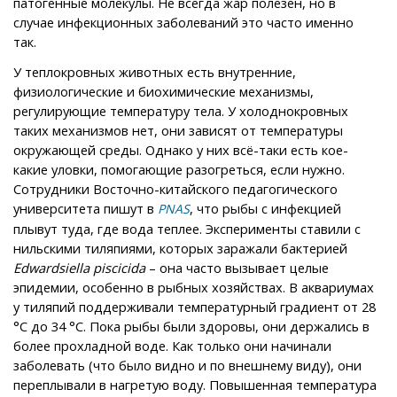
патогенные молекулы. Не всегда жар полезен, но в
случае инфекционных заболеваний это часто именно
так.
У теплокровных животных есть внутренние,
физиологические и биохимические механизмы,
регулирующие температуру тела. У холоднокровных
таких механизмов нет, они зависят от температуры
окружающей среды. Однако у них всё-таки есть кое-
какие уловки, помогающие разогреться, если нужно.
Сотрудники Восточно-китайского педагогического
университета пишут в
, что рыбы с инфекцией
PNAS
плывут туда, где вода теплее. Эксперименты ставили с
нильскими тиляпиями, которых заражали бактерией
Edwardsiella piscicida
– она часто вызывает целые
эпидемии, особенно в рыбных хозяйствах. В аквариумах
у тиляпий поддерживали температурный градиент от 28
°С до 34 °С. Пока рыбы были здоровы, они держались в
более прохладной воде. Как только они начинали
заболевать (что было видно и по внешнему виду), они
переплывали в нагретую воду. Повышенная температура