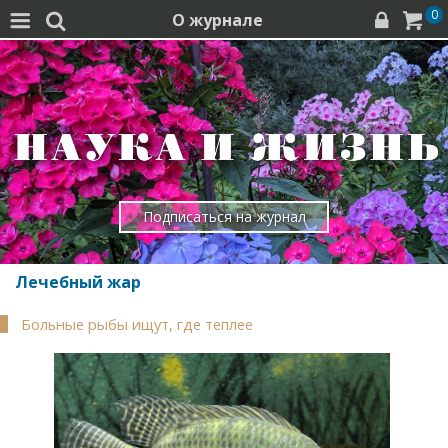
0
О журнале




Подписаться на журнал
Лечебный жар
Больные рыбы ищут, где теплее