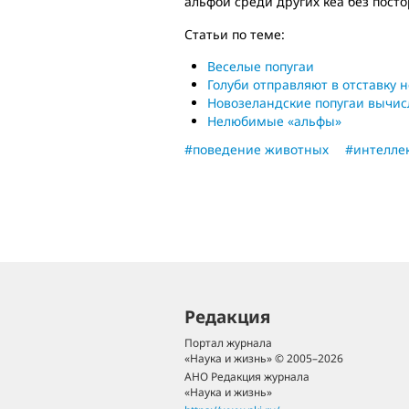
альфой среди других кеа без пост
Статьи по теме:
Веселые попугаи
Голуби отправляют в отставку
Новозеландские попугаи вычис
Нелюбимые «альфы»
#поведение животных
#интелле
Редакция
Портал журнала
«Наука и жизнь» © 2005–2026
АНО Редакция журнала
«Наука и жизнь»