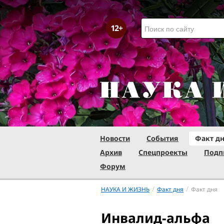
Новости
События
Факт д
Архив
Спецпроекты
Подп
Форум
/
/
НАУКА И ЖИЗНЬ
Факт дня
Факт дня
Инвалид-альфа