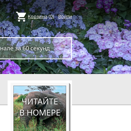
Корзина
(
0
)
Войти
нале за 60 секунд
ЧИТАЙТЕ
В НОМЕРЕ