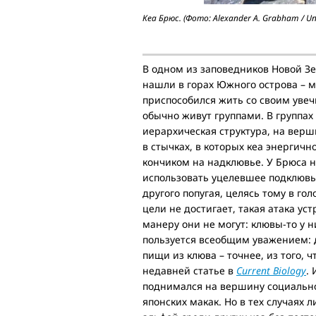
Кеа Брюс. (Фото: Alexander A. Grabham / Uni
В одном из заповедников Новой Зе
нашли в горах Южного острова – м
приспособился жить со своим увеч
обычно живут группами. В группах
иерархическая структура, на верш
в стычках, в которых кеа энергичн
кончиком на надклювье. У Брюса н
использовать уцелевшее подклювье
другого попугая, целясь тому в го
цели не достигает, такая атака ус
манеру они не могут: клювы-то у н
пользуется всеобщим уважением: д
пищи из клюва – точнее, из того, 
недавней статье в
Current Biology
.
поднимался на вершину социально
японских макак. Но в тех случаях 