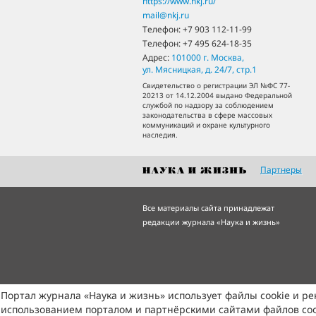
https://www.nkj.ru/
mail@nkj.ru
Телефон:
+7 903 112-11-99
Телефон:
+7 495 624-18-35
Адрес:
101000
г. Москва
,
ул. Мясницкая, д. 24/7, стр.1
Свидетельство о регистрации ЭЛ №ФС 77-
20213 от 14.12.2004 выдано Федеральной
службой по надзору за соблюдением
законодательства в сфере массовых
коммуникаций и охране культурного
наследия.
Партнеры
Все материалы сайта принадлежат
редакции журнала «Наука и жизнь»
Портал журнала «Наука и жизнь» использует файлы cookie и р
использованием порталом и партнёрскими сайтами файлов coo