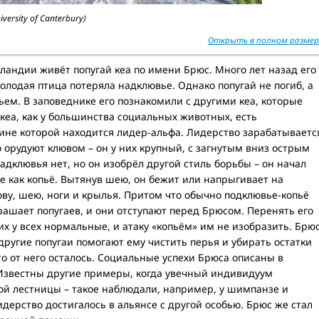
versity of Canterbury)
Открыть в полном размер
ландии живёт попугай кеа по имени Брюс. Много лет назад его
олодая птица потеряла надклювье. Однако попугай не погиб, а
ьем. В заповеднике его познакомили с другими кеа, которые
 кеа, как у большинства социальных животных, есть
ине которой находится лидер-альфа. Лидерство зарабатываетс
о орудуют клювом – он у них крупный, с загнутым вниз острым
адклювья нет, но он изобрёл другой стиль борьбы – он начал
 как копьё. Вытянув шею, он бежит или напрыгивает на
лову, шею, ноги и крылья. Притом что обычно подклювье-копьё
трашает попугаев, и они отступают перед Брюсом. Перенять его
их у всех нормальные, и атаку «копьём» им не изобразить. Брю
ругие попугаи помогают ему чистить перья и убирать остатки
что от него осталось. Социальные успехи Брюса описаны в
 Известны другие примеры, когда увечный индивидуум
й лестницы – такое наблюдали, например, у шимпанзе и
лидерство достигалось в альянсе с другой особью. Брюс же стал