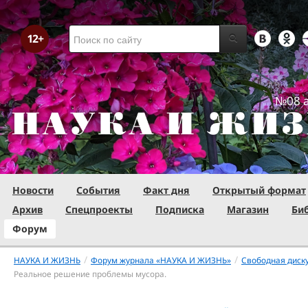
№08 а
Новости
События
Факт дня
Открытый формат
Архив
Спецпроекты
Подписка
Магазин
Би
Форум
/
/
НАУКА И ЖИЗНЬ
Форум журнала «НАУКА И ЖИЗНЬ»
Свободная диск
Реальное решение проблемы мусора.