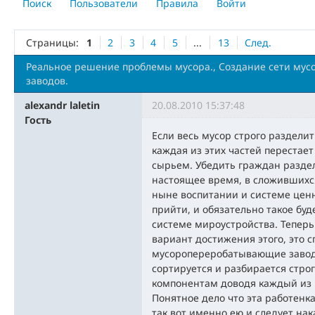
Поиск
Пользователи
Правила
Войти
Страницы:
1
2
3
4
5
...
13
След.
Реальное решение проблемы мусора., Создание сети му
заводов.
alexandr laletin
20.08.2010 15:37:48
Гость
Если весь мусор строго разделит
каждая из этих частей перестае
сырьем. Убедить граждан разде
настоящее время, в сложившихс
ныне воспитании и системе ценн
прийти, и обязательно такое буд
системе мироустройства. Теперь
вариант достижения этого, это 
мусоропереробатывающие заводы
сортируется и разбирается стр
компонентам доводя каждый из н
Понятное дело что эта работенка
так вот именно ею и следует на