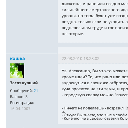
диоксина, и рано или поздно м
сильнейшего смертоносного яда 
уровня, но тогда будет уже позд
поздно, только если не уходить 
подневольном труде и гос произв
некоторые.
кошка
22.08.2010 18:28:02
Ув. Александр, Вы что-то может
кроме идеи? То, что рано или п
Заглянувший
задохнуться в своих же отбросах
куча проектов на эти темы, и про
Сообщений:
21
- городскую свалку можно "почуя
Баллов:
3
Регистрация:
- Ничего не поделаешь,- возразил Ко
16.04.2007
я.
- Откуда Вы знаете, что я не в своё
- Конечно, не в своём,- ответил Кот.