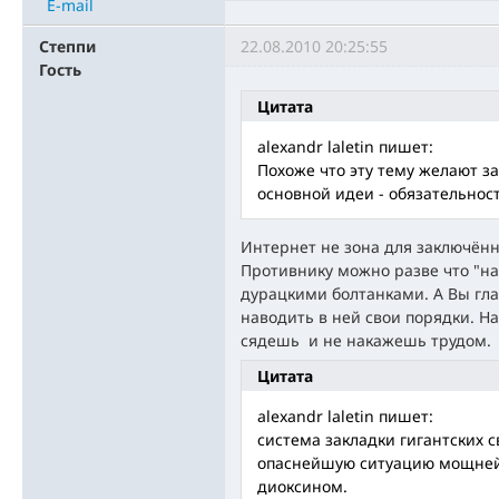
E-mail
Степпи
22.08.2010 20:25:55
Гость
Цитата
alexandr laletin пишет:
Похоже что эту тему желают за
основной идеи - обязательнос
Интернет не зона для заключённ
Противнику можно разве что "н
дурацкими болтанками. А Вы гла
наводить в ней свои порядки. Н
сядешь и не накажешь трудом.
Цитата
alexandr laletin пишет:
система закладки гигантских 
опаснейшую ситуацию мощней
диоксином.