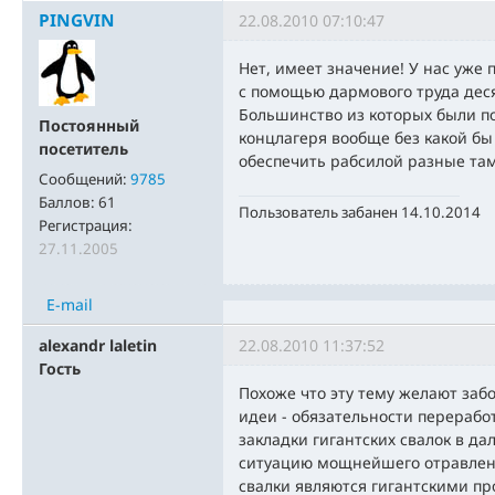
PINGVIN
22.08.2010 07:10:47
Нет, имеет значение! У нас уже
с помощью дармового труда дес
Большинство из которых были п
Постоянный
концлагеря вообще без какой бы 
посетитель
обеспечить рабсилой разные та
Сообщений:
9785
Баллов:
61
Пользователь забанен 14.10.2014
Регистрация:
27.11.2005
E-mail
alexandr laletin
22.08.2010 11:37:52
Гость
Похоже что эту тему желают забо
идеи - обязательности перерабо
закладки гигантских свалок в д
ситуацию мощнейшего отравлен
свалки являются гигантскими п