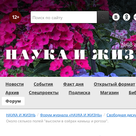
№08 а
Новости
События
Факт дня
Открытый формат
Архив
Спецпроекты
Подписка
Магазин
Би
Форум
/
/
НАУКА И ЖИЗНЬ
Форум журнала «НАУКА И ЖИЗНЬ»
Свободная диск
Около сельхоз полей "высохли в озёрах камыш и рогоза".