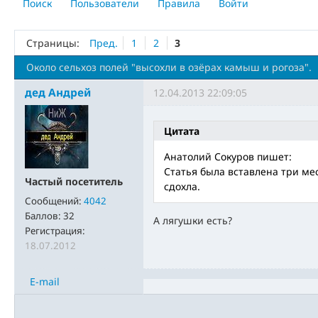
Поиск
Пользователи
Правила
Войти
Страницы:
Пред.
1
2
3
Около сельхоз полей "высохли в озёрах камыш и рогоза".
дед Андрей
12.04.2013 22:09:05
Цитата
Анатолий Сокуров пишет:
Статья была вставлена три мес
Частый посетитель
сдохла.
Сообщений:
4042
Баллов:
32
А лягушки есть?
Регистрация:
18.07.2012
E-mail