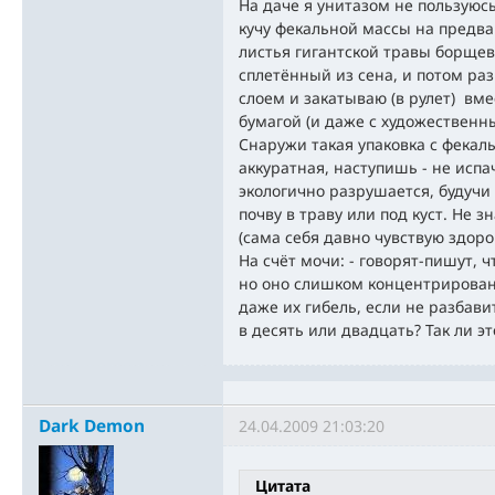
На даче я унитазом не пользуюс
кучу фекальной массы на предв
листья гигантской травы борщев
сплетённый из сена, и потом р
слоем и закатываю (в рулет) вм
бумагой (и даже с художественны
Снаружи такая упаковка с фекал
аккуратная, наступишь - не исп
экологично разрушается, будучи
почву в траву или под куст. Не з
(сама себя давно чувствую здоро
На счёт мочи: - говорят-пишут, 
но оно слишком концентрирован
даже их гибель, если не разбави
в десять или двадцать? Так ли эт
Dark Demon
24.04.2009 21:03:20
Цитата