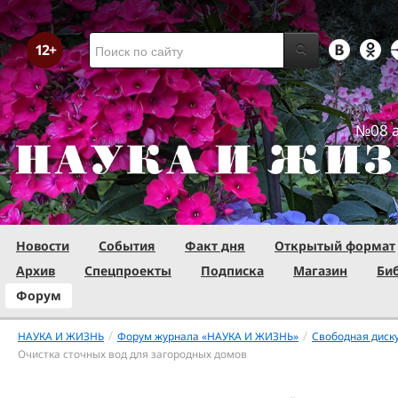
№08 а
Новости
События
Факт дня
Открытый формат
Архив
Спецпроекты
Подписка
Магазин
Би
Форум
/
/
НАУКА И ЖИЗНЬ
Форум журнала «НАУКА И ЖИЗНЬ»
Свободная диск
Очистка сточных вод для загородных домов