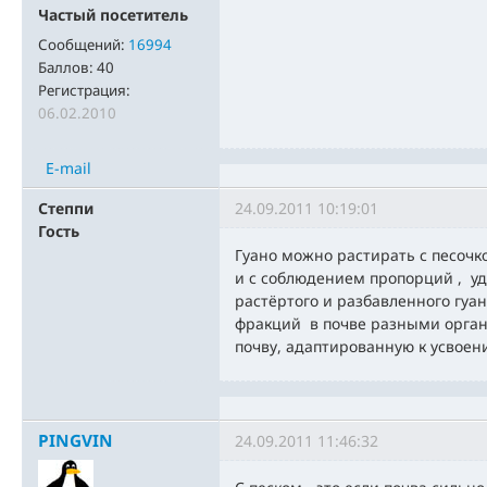
Частый посетитель
Сообщений:
16994
Баллов:
40
Регистрация:
06.02.2010
E-mail
Степпи
24.09.2011 10:19:01
Гость
Гуано можно растирать с песоч
и с соблюдением пропорций , уд
растёртого и разбавленного гуа
фракций в почве разными орган
почву, адаптированную к усвоени
PINGVIN
24.09.2011 11:46:32