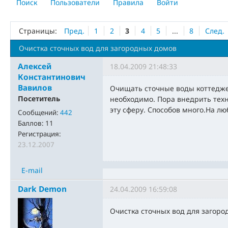
Поиск
Пользователи
Правила
Войти
Страницы:
Пред.
1
2
3
4
5
...
8
След.
Очистка сточных вод для загородных домов
Алексей
18.04.2009 21:48:33
Константинович
Вавилов
Очищать сточные воды коттедж
Посетитель
необходимо. Пора внедрить техн
эту сферу. Способов много.На лю
Сообщений:
442
Баллов:
11
Регистрация:
23.12.2007
E-mail
Dark Demon
24.04.2009 16:59:08
Очистка сточных вод для загор