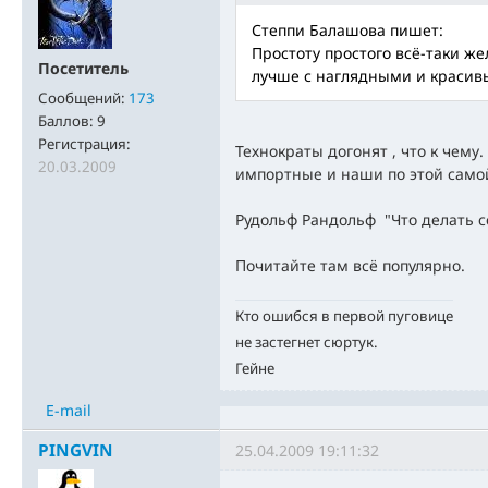
Степпи Балашова пишет:
Простоту простого всё-таки ж
Посетитель
лучше с наглядными и краси
Сообщений:
173
Баллов:
9
Регистрация:
Технократы догонят , что к чему.
20.03.2009
импортные и наши по этой само
Рудольф Рандольф "Что делать 
Почитайте там всё популярно.
Кто ошибся в первой пуговице
не застегнет сюртук.
Гейне
E-mail
PINGVIN
25.04.2009 19:11:32