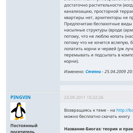
достаточно растительности (когд
канализацию, просторной терра
квартиры нет, архитекторы не п
Предпочитаю беспахотные виды 
насыпные структуры (вроде (арм
потому, что не люблю копать (на
потому что не хочется вслепую,
лопатить корни и червей (уж лу
перемывать и подсыпать в комп
корни).
Изменено:
Степпи
-
25.04.2009 20
PINGVIN
23.09.2011 15:22:26
Возвращаясь к теме - на
http://b
можно бесплатно скачать книгу
Постоянный
Название-Биогаз: теория и пра
посетитель