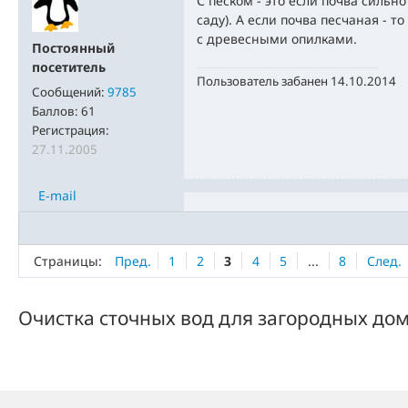
С песком - это если почва сильно 
саду). А если почва песчаная - 
с древесными опилками.
Постоянный
посетитель
Пользователь забанен 14.10.2014
Сообщений:
9785
Баллов:
61
Регистрация:
27.11.2005
E-mail
Страницы:
Пред.
1
2
3
4
5
...
8
След.
Очистка сточных вод для загородных до