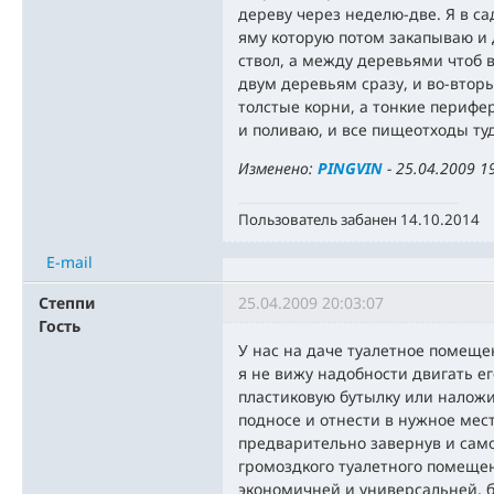
дереву через неделю-две. Я в са
яму которую потом закапываю и 
ствол, а между деревьями чтоб 
двум деревьям сразу, и во-втор
толстые корни, а тонкие перифер
и поливаю, и все пищеотходы ту
Изменено:
PINGVIN
-
25.04.2009 1
Пользователь забанен 14.10.2014
E-mail
Степпи
25.04.2009 20:03:07
Гость
У нас на даче туалетное помеще
я не вижу надобности двигать ег
пластиковую бутылку или наложи
подносе и отнести в нужное мес
предварительно завернув и само
громоздкого туалетного помещен
экономичней и универсальней, 