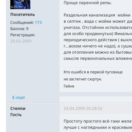
Проще паренной репы.
Посетитель
Раздельная канализация мойки 
в септик , вода с мойки может д
Сообщений:
173
унитаза. Отстойник использоват
Баллов:
9
для особо продвинутых) Фикальн
Регистрация:
периодического действия ( выхл
20.03.2009
г...возом ничего не надо), а суш
для отопления можно из бытовых 
смысле первоночальных вложен
Кто ошибся в первой пуговице
не застегнет сюртук.
Гейне
E-mail
Степпи
24.04.2009 20:28:52
Гость
Простоту простого всё-таки жел
лучше с наглядными и красивы