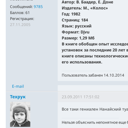
Автор: В. Баадер, Е. Доне
Сообщений:
9785
Издатель: М., «Колос»
Баллов:
61
Год: 1982
Регистрация:
Страниц: 184
27.11.2005
Язык: русский
Формат: Djvu
Размер: 1,29 Мб
В книге обобщен опыт исследо
установок за последние 20 лет 
книге описаны технологически
его использования.
Пользователь забанен 14.10.2014
E-mail
Техрук
23.09.2011 17:51:02
Все таки гениален Нанайский туа
Нельзя объяснить непонятное еще