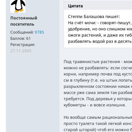
Цитата
Степпи Балашова пишет:
Постоянный
На счёт мочи: - говорят-пишут
посетитель
удобрение, но оно слишком к
Сообщений:
9785
ожоги растений, и даже их гиб
Баллов:
61
разбавлять водой раз в десять
Регистрация:
27.11.2005
Под травянистые растения - може
можно не разбавлять: если сосч
корни, например почва под куст
см в глубину (т.е. на штык лопат
разрыхленном состоянии никак н
массе уже сама земля так разбав
требуется. Под деревья у котор
кубометры - и вовсе излишне.
Но вообще самым рациональным 
просто туалета такой легкой ко
старой шторой) чтоб его можно 