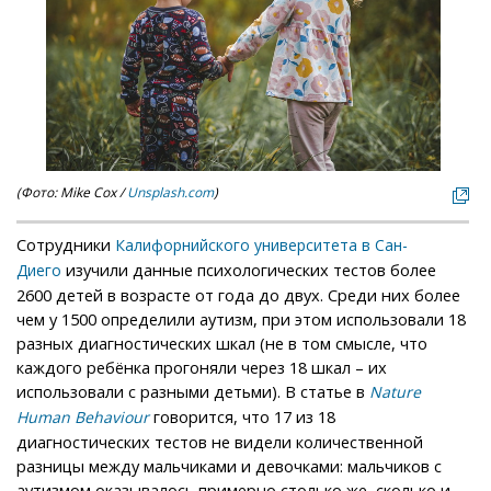
(Фото: Mike Cox /
Unsplash.com
)
Сотрудники
Калифорнийского университета в Сан-
изучили данные психологических тестов более
Диего
2600 детей в возрасте от года до двух. Среди них более
чем у 1500 определили аутизм, при этом использовали 18
разных диагностических шкал (не в том смысле, что
каждого ребёнка прогоняли через 18 шкал – их
использовали с разными детьми). В статье в
Nature
говорится, что 17 из 18
Human Behaviour
диагностических тестов не видели количественной
разницы между мальчиками и девочками: мальчиков с
аутизмом оказывалось примерно столько же, сколько и