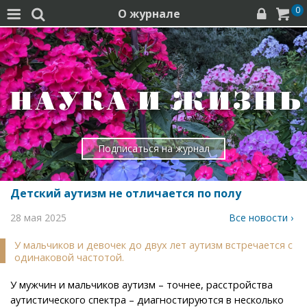
0
О журнале




Подписаться на журнал
Детский аутизм не отличается по полу
28 мая 2025
Все новости ›
У мальчиков и девочек до двух лет аутизм встречается с
одинаковой частотой.
У мужчин и мальчиков аутизм – точнее, расстройства
аутистического спектра – диагностируются в несколько