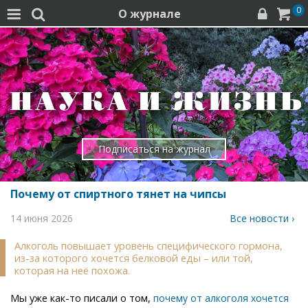
0
О журнале




Подписаться на журнал
Почему от спиртного тянет на чипсы
14 июня 2026
Все новости ›
Алкоголь повышает уровень специфического гормона,
из-за которого хочется белковой еды – или той,
которая на неё похожа.
Мы уже как-то писали о том,
почему от алкоголя хочется