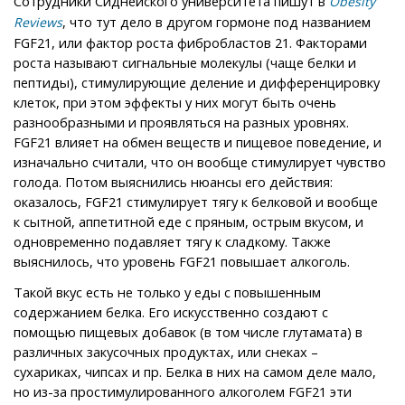
Сотрудники Сиднейского университета пишут в
Obesity
, что тут дело в другом гормоне под названием
Reviews
FGF21, или фактор роста фибробластов 21. Факторами
роста называют сигнальные молекулы (чаще белки и
пептиды), стимулирующие деление и дифференцировку
клеток, при этом эффекты у них могут быть очень
разнообразными и проявляться на разных уровнях.
FGF21 влияет на обмен веществ и пищевое поведение, и
изначально считали, что он вообще стимулирует чувство
голода. Потом выяснились нюансы его действия:
оказалось, FGF21 стимулирует тягу к белковой и вообще
к сытной, аппетитной еде с пряным, острым вкусом, и
одновременно подавляет тягу к сладкому. Также
выяснилось, что уровень FGF21 повышает алкоголь.
Такой вкус есть не только у еды с повышенным
содержанием белка. Его искусственно создают с
помощью пищевых добавок (в том числе глутамата) в
различных закусочных продуктах, или снеках –
сухариках, чипсах и пр. Белка в них на самом деле мало,
но из-за простимулированного алкоголем FGF21 эти