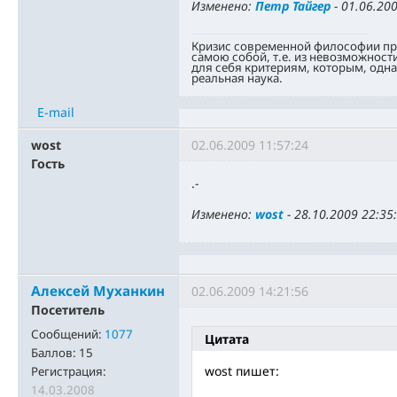
Изменено:
Петр Тайгер
-
01.06.200
Кризис современной философии про
самою собой, т.е. из невозможност
для себя критериям, которым, одн
реальная наука.
E-mail
wost
02.06.2009 11:57:24
Гость
.-
Изменено:
wost
-
28.10.2009 22:35
Алексей Муханкин
02.06.2009 14:21:56
Посетитель
Сообщений:
1077
Цитата
Баллов:
15
wost пишет:
Регистрация:
14.03.2008