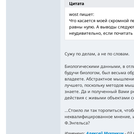
Цитата
wost пишет:
Что касается моей скромной п
равны нулю. А выводы следую
неудивительно, если почитать
Сужу по делам, а не по словам.
Биологическими данными, в отли
будучи биологом, был весьма о
владеете. Абстрактное мышление
лучшего, поскольку методов мыш
знаете. Да и полученный Вами р
действия с живыми объектами 
...Стоило ли так торопиться, что
неквалифицированное мнение, и
Ф.Энгельса?
Изменено:
Алексей Муханкин
-
03.