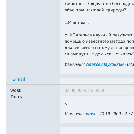
животных. Следует ли бесплодных
объектам неживой природы?
...И потом...
У Ф.Энгельса научный результат 
помощью известного метода лог
диалектики, и потому легко пров
сиюминутные домыслы о живом
Изменено:
Алексей Муханкин
-
02.
E-mail
wost
02.06.2009 15:28:38
Гость
-..
Изменено:
wost
-
28.10.2009 22:37