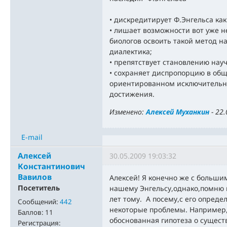
• дискредитирует Ф.Энгельса как
• лишает возможности вот уже н
биологов освоить такой метод н
диалектика;
• препятствует становлению нау
• сохраняет диспропорцию в об
ориентированном исключительно
достижения.
Изменено:
Алексей Муханкин
-
22.
E-mail
Алексей
30.05.2009 19:03:32
Константинович
Вавилов
Алексей! Я конечно же с больши
Посетитель
нашему Энгельсу,однако,помню п
лет тому. А посему,с его опред
Сообщений:
442
некоторые проблемы. Например,
Баллов:
11
обоснованная гипотеза о сущест
Регистрация: