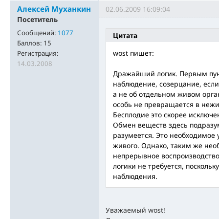
Алексей Муханкин
02.06.2009 16:09:04
Посетитель
Сообщений:
1077
Цитата
Баллов:
15
wost пишет:
Регистрация:
14.03.2008
Дражайший логик. Первым пун
наблюдение, созерцание, если
а не об отдельном живом орга
особь не превращается в нежив
Бесплодие это скорее исключе
Обмен веществ здесь подразум
разумеется. Это необходимое 
живого. Однако, таким же не
непрерывное воспроизводство 
логики не требуется, поскольк
наблюдения.
Уважаемый wost!