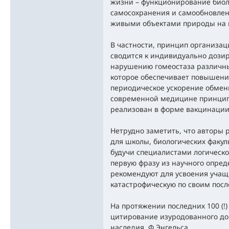
жизни – функционирование биол
самосохранения и самообновлен
живыми объектами природы на 
В частности, принцип организац
сводится к индивидуально дозир
нарушению гомеостаза различн
которое обеспечивает повышени
периодическое ускорение обменн
современной медицине принцип 
реализован в форме вакцинации
Нетрудно заметить, что авторы 
для школы, биологических факул
будучи специалистами логическ
первую фразу из научного опред
рекомендуют для усвоения учащ
катастрофическую по своим пос
На протяжении последних 100 (!
цитирование изуродованного до
наследия Ф.Энгельса