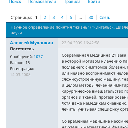
Поиск
Пользователи
Правила
Войти
Страницы:
1
2
3
4
5
...
30
След.
Научное определение понятия "жизнь" (Ф.Энгельс)., Диал
науки.
Алексей Муханкин
22.04.2009 16:42:58
Посетитель
Современная медицина 21 века -
Сообщений:
1077
в которой мотивом к лечению па
Баллов:
15
последнего симптомов болезни. 
Регистрация:
или неявно воспринимают челове
14.03.2008
сложноустроеннную машину, "на
и целом методы лечения имити
хирургическое вмешательство пр
органов и тканей, протезировани
Хотя даже немедикам очевидно, 
лечить, учитывая специфику ор
Со временем медицина несомнен
науками - математикой, физикой