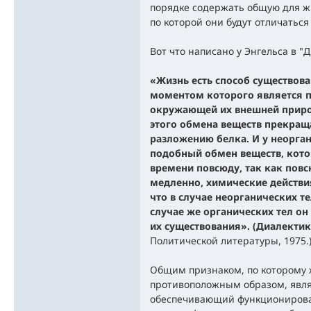
порядке содержать общую для жи
по которой они будут отличатьс
Вот что написано у Энгельса в "
«Жизнь есть способ существов
моментом которого является п
окружающей их внешней приро
этого обмена веществ прекраща
разложению белка. И у неорга
подобный обмен веществ, кото
времени повсюду, так как повс
медленно, химические действия
что в случае неорганических т
случае же органических тел о
их существования». (Диалекти
Политической литературы, 1975.
Общим признаком, по которому 
противоположным образом, являе
обеспечивающий функционирова