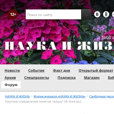
№08 а
Новости
События
Факт дня
Открытый формат
Архив
Спецпроекты
Подписка
Магазин
Би
Форум
/
/
НАУКА И ЖИЗНЬ
Форум журнала «НАУКА И ЖИЗНЬ»
Свободная диск
Научное определение понятия "жизнь" (Ф.Энгельс).