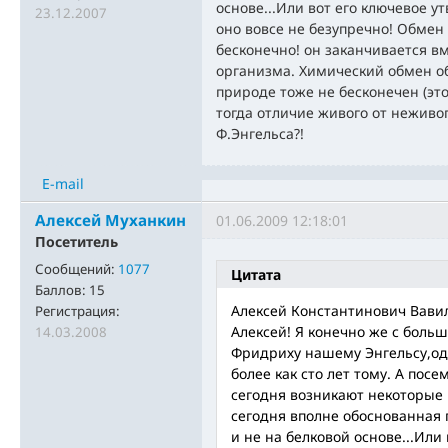
основе...Или вот его ключевое у
23.12.2007
оно вовсе не безупречно! Обмен
бесконечно! он заканчивается в
организма. Химический обмен о
природе тоже не бесконечен (это
тогда отличие живого от неживо
Ф.Энгельса?!
E-mail
Алексей Муханкин
01.06.2009 12:18:01
Посетитель
Сообщений:
1077
Цитата
Баллов:
15
Алексей Константинович Вави
Регистрация:
Алексей! Я конечно же с боль
14.03.2008
Фридриху нашему Энгельсу,од
более как сто лет тому. А пос
сегодня возникают некоторые
сегодня вполне обоснованная 
и не на белковой основе...Или