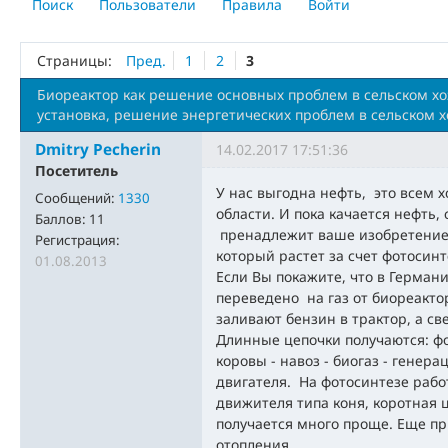
Поиск
Пользователи
Правила
Войти
Страницы:
Пред.
1
2
3
Биореактор как решение основных проблем в сельском хо
установка, решение энергетических проблем в сельском х
Dmitry Pecherin
14.02.2017 17:51:36
Посетитель
У нас выгодна нефть, это всем 
Сообщений:
1330
области. И пока качается нефть, 
Баллов:
11
пренадлежит ваше изобретение,
Регистрация:
который растет за счет фотосинт
01.08.2013
Если Вы покажите, что в Германи
переведено на газ от биореактор
заливают бензин в трактор, а св
Длинные цепочки получаются: фо
коровы - навоз - биогаз - генера
двигателя. На фотосинтезе рабо
движителя типа коня, коротная 
получается много проще. Еще пр
отопления.