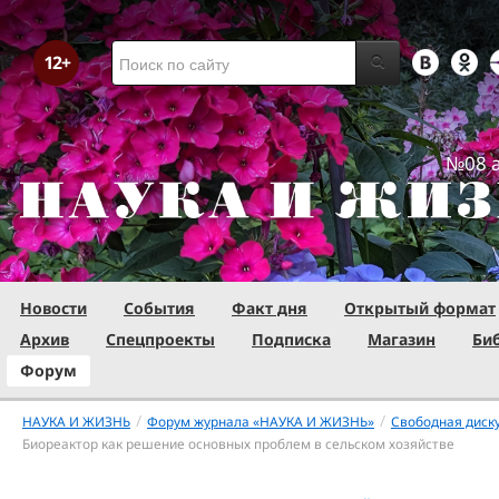
№08 а
Новости
События
Факт дня
Открытый формат
Архив
Спецпроекты
Подписка
Магазин
Би
Форум
/
/
НАУКА И ЖИЗНЬ
Форум журнала «НАУКА И ЖИЗНЬ»
Свободная диск
Биореактор как решение основных проблем в сельском хозяйстве