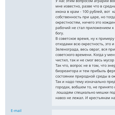
У нас этим вопросом аграрии во
мне известно, разве что в средни
икона в храм - 100 рублей, вот 
собственность при царе, но тогд
окрестностям, ничего это хождени
рабочий не стал приложением к к
богу.
В советское время, ну к пример
отходами всю окрестность, это 
Зеленограда, весь овраг, вся п
советского времени. Когда у меня
чистил, так и не смог весь мусо
Так что, вопрос не в том, что эн
биореактора и тем прибыль ферм
состоянии природной среды в ок
Так и надо тему изначально пред
городах, вобшем то, не принято
лошадям специально мешки под 
навоз не лежал. И крестьянам н
E-mail