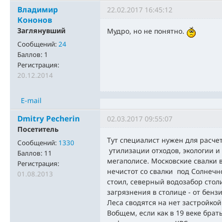
Владимир
22.02.2017 16:45:12
Кононов
Заглянувший
Мудро, но не понятно.
Сообщений:
24
Баллов:
1
Регистрация:
20.12.2014
E-mail
Dmitry Pecherin
02.03.2017 09:55:07
Посетитель
Тут специалист нужен для расче
Сообщений:
1330
утилизации отходов, экологии и
Баллов:
11
мегаполисе. Московские свалки 
Регистрация:
нечистот со свалки под Солнечно
01.08.2013
стоил, северный водозабор стол
загрязнения в столице - от бенз
Леса сводятся на нет застройкой
Вобщем, если как в 19 веке брат