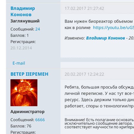
Владимир
17.02.2017 21:27:42
Кононов
Заглянувший
Вам нужен биореактор объемом 2
как в ролике
https://youtu.be/uG
Сообщений:
24
Баллов:
1
Изменено:
Владимир Кононов
-
20
Регистрация:
20.12.2014
E-mail
BETEP IIEPEMEH
20.02.2017 12:24:22
Ребята, большая просьба обсуж
личной переписке. У нас тут все
ресурс. Здесь держим только ди
работает, споры о технологии/пр
Администратор
Внимание! Есть полагание основать
Сообщений:
6666
исключительно сообщение автора. 
Баллов:
76
соответствует научности по критер
Регистрация: