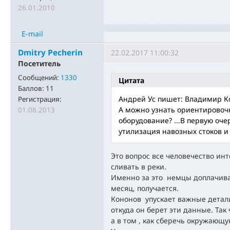
26.01.2010
E-mail
Dmitry Pecherin
22.02.2017 11:00:32
Посетитель
Сообщений:
1330
Цитата
Баллов:
11
Андрей Ус пишет: Владимир К
Регистрация:
А можно узнать ориентировоч
01.08.2013
оборудование? ...В первую оче
утилизация навозных стоков и
Это вопрос все человечество инт
сливать в реки.
Именно за это немцы доплачиваю
месяц, получается.
Кононов упускает важные детали,
откуда он берет эти данные. Так
а в том , как сберечь окружающу