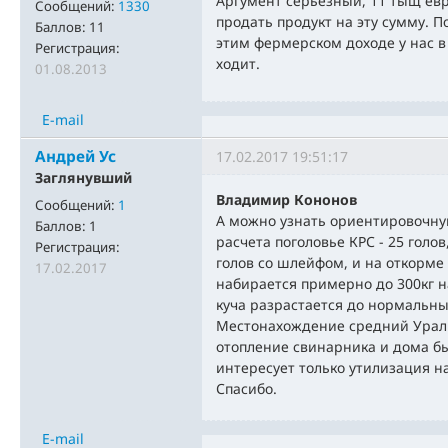
Аргумент серьезный, 11 тыщ евр
Сообщений:
1330
продать продукт на эту сумму. П
Баллов:
11
этим фермерском доходе у нас в 
Регистрация:
ходит.
01.08.2013
E-mail
Андрей Ус
17.02.2017 19:51:17
Заглянувший
Владимир Кононов
Сообщений:
1
А можно узнать ориентировочну
Баллов:
1
расчета поголовье КРС - 25 голов
Регистрация:
голов со шлейфом, и на откорме
17.02.2017
набирается примерно до 300кг на
куча разрастается до нормальны
Местонахождение средний Урал. 
отопление свинарника и дома бы
интересует только утилизация н
Спасибо.
E-mail