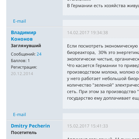
В Германии есть хозяйства живу
E-mail
Владимир
14.02.2017 19:34:38
Кононов
Заглянувший
Если посмотреть экономическую
биореактора, 30% это энергетик
Сообщений:
24
экологически чистые, органичес
Баллов:
1
Что касается Германии то прив
Регистрация:
производством молока, молоко о
20.12.2014
у него работает небольшой биоре
количество "зеленой" электричес
сеть. При этом за производство 
государство ему доплачивает ещ
E-mail
Dmitry Pecherin
15.02.2017 15:41:33
Посетитель